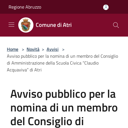
Salta al contenuto principale
Regione Abruzzo
Comune di Atri
Home
>
Novità
>
Avvisi
>
Avviso pubblico per la nomina di un membro del Consiglio
di Amministrazione della Scuola Civica “Claudio
Acquaviva” di Atri
Avviso pubblico per la
nomina di un membro
del Consiglio di