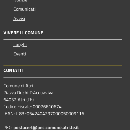
Comunicati
Avvisi
VIVERE IL COMUNE
Luoghi
Eventi
CONTATTI
Comune di Atri
Piazza Duchi D'Acquaviva
64032 Atri (TE)
Codice Fiscale: 00076610674
IBAN: IT83F0542404297000050009116
PEC:
postacert@pec.comune.atri.te.it