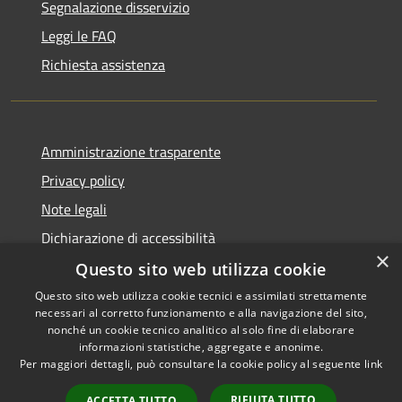
Segnalazione disservizio
Leggi le FAQ
Richiesta assistenza
Amministrazione trasparente
Privacy policy
Note legali
Dichiarazione di accessibilità
×
Questo sito web utilizza cookie
Questo sito web utilizza cookie tecnici e assimilati strettamente
necessari al corretto funzionamento e alla navigazione del sito,
RSS
Copyright © 2026 • Comune di
nonché un cookie tecnico analitico al solo fine di elaborare
Accessibilità
informazioni statistiche, aggregate e anonime.
Atri • Powered by
Per maggiori dettagli, può consultare la cookie policy al seguente
link
Privacy
Municipium
Accesso
•
Cookie
redazione
RIFIUTA TUTTO
ACCETTA TUTTO