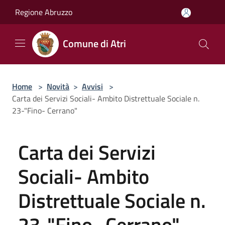
Salta al contenuto principale
Regione Abruzzo
Comune di Atri
Home
>
Novità
>
Avvisi
>
Carta dei Servizi Sociali- Ambito Distrettuale Sociale n.
23-"Fino- Cerrano"
Carta dei Servizi
Sociali- Ambito
Distrettuale Sociale n.
23-"Fino- Cerrano"