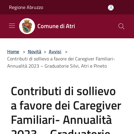
Salta al contenuto principale
Regione Abruzzo
Comune di Atri
Home
>
Novità
>
Avvisi
>
Contributi di sollievo a favore dei Caregiver Familiari-
Annualità 2023 – Graduatorie Silvi, Atri e Pineto
Contributi di sollievo
a favore dei Caregiver
Familiari- Annualità
2023 – Graduatorie