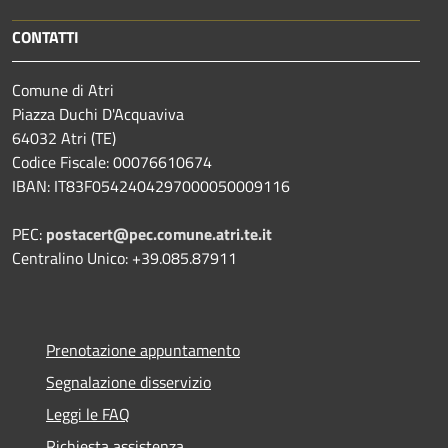
CONTATTI
Comune di Atri
Piazza Duchi D'Acquaviva
64032 Atri (TE)
Codice Fiscale: 00076610674
IBAN: IT83F0542404297000050009116
PEC:
postacert@pec.comune.atri.te.it
Centralino Unico: +39.085.87911
Prenotazione appuntamento
Segnalazione disservizio
Leggi le FAQ
Richiesta assistenza