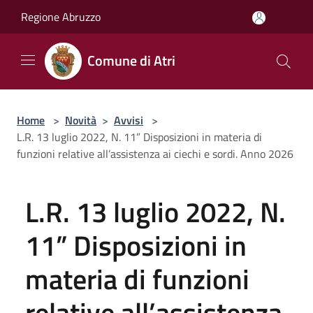
Salta al contenuto principale
Regione Abruzzo
Comune di Atri
Home
>
Novità
>
Avvisi
>
L.R. 13 luglio 2022, N. 11” Disposizioni in materia di
funzioni relative all’assistenza ai ciechi e sordi. Anno 2026
L.R. 13 luglio 2022, N.
11” Disposizioni in
materia di funzioni
relative all’assistenza