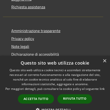
Richiesta assistenza
Amministrazione trasparente
Privacy policy
Note legali
Dichiarazione di accessibilità
×
Questo sito web utilizza cookie
Questo sito web utilizza cookie tecnici e assimilati strettamente
necessari al corretto funzionamento e alla navigazione del sito,
RSS
Copyright © 2026 • Comune di
nonché un cookie tecnico analitico al solo fine di elaborare
Accessibilità
informazioni statistiche, aggregate e anonime.
Atri • Powered by
Per maggiori dettagli, può consultare la cookie policy al seguente
link
Privacy
Municipium
Accesso
•
Cookie
redazione
RIFIUTA TUTTO
ACCETTA TUTTO
Mappa del sito
Area Riservata
MOSTRA DETTAGLI