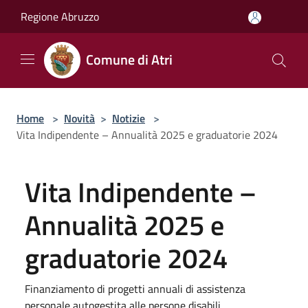
Salta al contenuto principale
Regione Abruzzo
Comune di Atri
Home
>
Novità
>
Notizie
>
Vita Indipendente – Annualità 2025 e graduatorie 2024
Vita Indipendente –
Annualità 2025 e
graduatorie 2024
Finanziamento di progetti annuali di assistenza
personale autogestita alle persone disabili