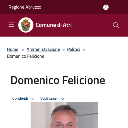
Salta al contenuto principale
Regione Abruzzo
Comune di Atri
Home
>
Amministrazione
>
Politici
>
Domenico Felicione
Domenico Felicione
Condividi
Vedi azioni