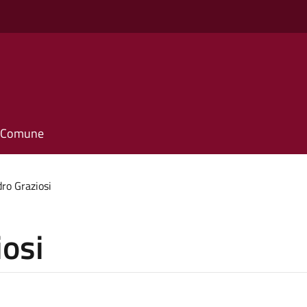
il Comune
ro Graziosi
iosi