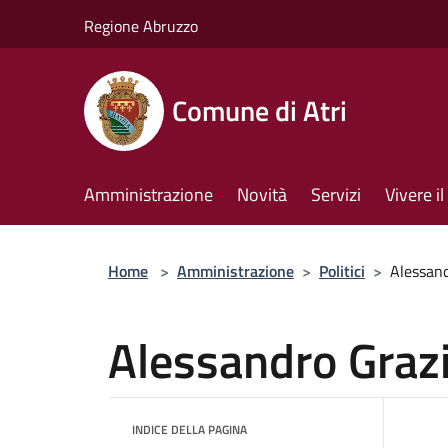
Salta al contenuto principale
Regione Abruzzo
Comune di Atri
Amministrazione
Novità
Servizi
Vivere 
Home
>
Amministrazione
>
Politici
>
Alessand
Alessandro Graz
INDICE DELLA PAGINA