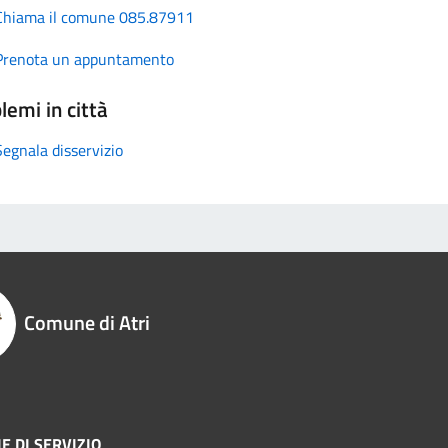
Chiama il comune 085.87911
Prenota un appuntamento
lemi in città
Segnala disservizio
Comune di Atri
E DI SERVIZIO