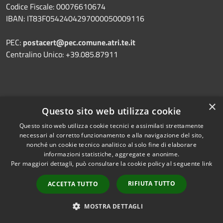
Codice Fiscale: 00076610674
IBAN: IT83F0542404297000050009116
PEC:
postacert@pec.comune.atri.te.it
Centralino Unico: +39.085.87911
Prenotazione appuntamento
×
Questo sito web utilizza cookie
Segnalazione disservizio
Questo sito web utilizza cookie tecnici e assimilati strettamente
Leggi le FAQ
necessari al corretto funzionamento e alla navigazione del sito,
nonché un cookie tecnico analitico al solo fine di elaborare
Richiesta assistenza
informazioni statistiche, aggregate e anonime.
Per maggiori dettagli, può consultare la cookie policy al seguente
link
RIFIUTA TUTTO
ACCETTA TUTTO
Amministrazione trasparente
MOSTRA DETTAGLI
Privacy policy