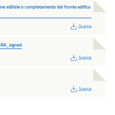
ine edilizie o completamento del fronte edifica
PDF
Scarica
URA_signed
PDF
Scarica
PDF
Scarica