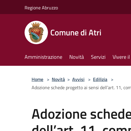
Salta al contenuto principale
Regione Abruzzo
Comune di Atri
Amministrazione
Novità
Servizi
Vivere 
Home
>
Novità
>
Avvisi
>
Edilizia
>
Adozione schede progetto ai sensi dell’art. 11, com
Adozione schede 
dell’art. 11, co