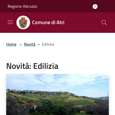
Salta al contenuto principale
Regione Abruzzo
Comune di Atri
Home
>
Novità
>
Edilizia
Novità: Edilizia