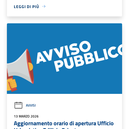
LEGGI DI PIÙ
AVVISI
13 MARZO 2026
Aggiornamento orario di apertura Ufficio