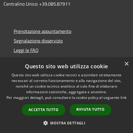
Centralino Unico: +39.085.87911
Prenotazione appuntamento
Segnalazione disservizio
Leggi le FAQ
Richiesta assistenza
×
Questo sito web utilizza cookie
Questo sito web utilizza cookie tecnici e assimilati strettamente
necessari al corretto funzionamento e alla navigazione del sito,
nonché un cookie tecnico analitico al solo fine di elaborare
Amministrazione trasparente
informazioni statistiche, aggregate e anonime.
Privacy policy
Per maggiori dettagli, può consultare la cookie policy al seguente
link
Note legali
RIFIUTA TUTTO
ACCETTA TUTTO
Dichiarazione di accessibilità
MOSTRA DETTAGLI