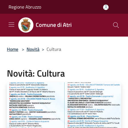
Salta al contenuto principale
Regione Abruzzo
Comune di Atri
Home
>
Novità
>
Cultura
Novità: Cultura