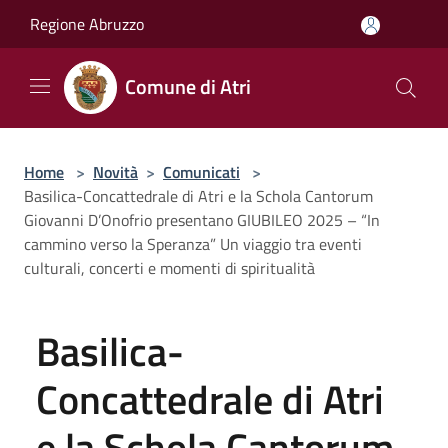
Salta al contenuto principale
Regione Abruzzo
Comune di Atri
Home
>
Novità
>
Comunicati
>
Basilica-Concattedrale di Atri e la Schola Cantorum
Giovanni D’Onofrio presentano GIUBILEO 2025 – “In
cammino verso la Speranza” Un viaggio tra eventi
culturali, concerti e momenti di spiritualità
Basilica-
Concattedrale di Atri
e la Schola Cantorum