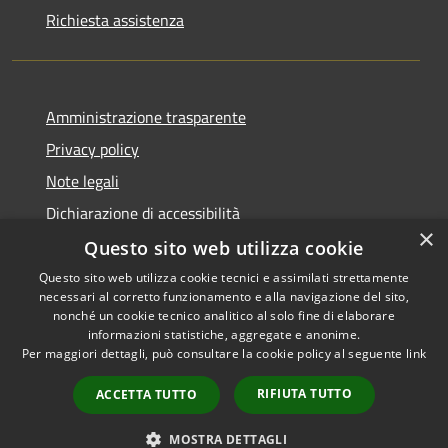
Richiesta assistenza
Amministrazione trasparente
Privacy policy
Note legali
Dichiarazione di accessibilità
×
Questo sito web utilizza cookie
Questo sito web utilizza cookie tecnici e assimilati strettamente
necessari al corretto funzionamento e alla navigazione del sito,
RSS
Copyright © 2026 • Comune di
nonché un cookie tecnico analitico al solo fine di elaborare
Accessibilità
informazioni statistiche, aggregate e anonime.
Atri • Powered by
Per maggiori dettagli, può consultare la cookie policy al seguente
link
Privacy
Municipium
Accesso
•
Cookie
redazione
RIFIUTA TUTTO
ACCETTA TUTTO
Mappa del sito
Area Riservata
MOSTRA DETTAGLI