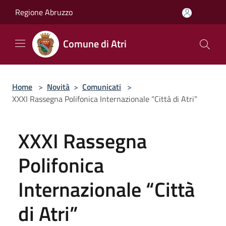
Salta al contenuto principale
Regione Abruzzo
Comune di Atri
Home
>
Novità
>
Comunicati
>
XXXI Rassegna Polifonica Internazionale “Città di Atri”
XXXI Rassegna
Polifonica
Internazionale “Città
di Atri”