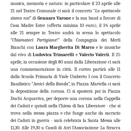
musica, memoria e natura: in particolare il 23 aprile alle
21 nel Teatro Comunale ci sarà il concerto “
Lo spettacolo
siamo noi
” di
Gennaro Varone
e la sua band a favore di
Casa Madre Ester (offerta minima 10 euro); il 24 aprile
alle 21 sempre in Teatro andrà in scena lo spettacolo
“
Chiamateci Partigiane
!” della Compagnia dei Merli
Bianchi con
Laura Margherita Di Marco
e le musiche
dal vivo di
Ludovica Trimarelli
e
Valerio Valerii
. Il 25
aprile, in occasione degli 80 anni dalla Liberazione ci sarà
una commemorazione in città. Il corteo partirà alle 11
dalla Scuola Primaria di Viale Umberto I con il Concerto
Bandistico “
Amici della Banda
”, in Piazza Martella ci sarà
la deposizione della corona. Ci si sposterà poi in Piazza
Duchi Acquaviva, per deporre una corona nella Cappella
dei Caduti e quindi nella Chiesa di San Liberatore - che si
trova nella stessa piazza e che funge anche da sacrario
dei Caduti in guerra - sarà celebrata la Santa Messa alle
11,30. Alle 19,30 a Casoli di Atri l’Associazione La Stracca