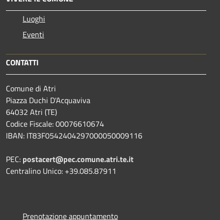
Luoghi
Eventi
CONTATTI
Comune di Atri
Piazza Duchi D'Acquaviva
64032 Atri (TE)
Codice Fiscale: 00076610674
IBAN: IT83F0542404297000050009116
PEC:
postacert@pec.comune.atri.te.it
Centralino Unico: +39.085.87911
Prenotazione appuntamento