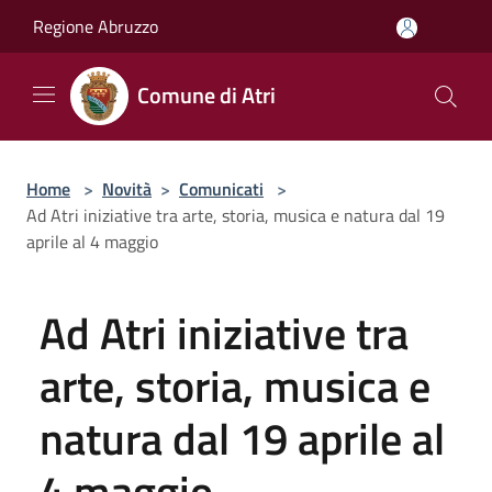
Salta al contenuto principale
Regione Abruzzo
Comune di Atri
Home
>
Novità
>
Comunicati
>
Ad Atri iniziative tra arte, storia, musica e natura dal 19
aprile al 4 maggio
Ad Atri iniziative tra
arte, storia, musica e
natura dal 19 aprile al
4 maggio