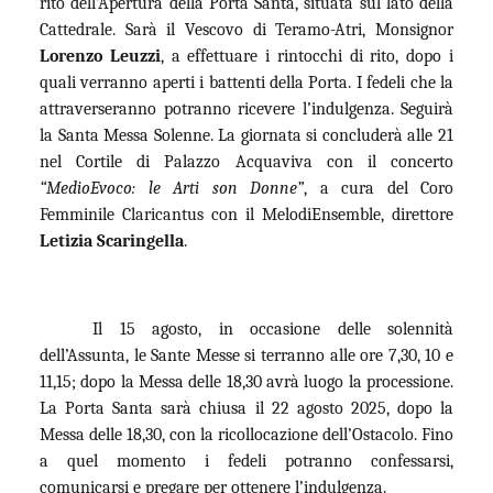
rito dell’Apertura della Porta Santa, situata sul lato della
Cattedrale. Sarà il Vescovo di Teramo-Atri, Monsignor
Lorenzo Leuzzi
, a effettuare i rintocchi di rito, dopo i
quali verranno aperti i battenti della Porta. I fedeli che la
attraverseranno potranno ricevere l’indulgenza. Seguirà
la Santa Messa Solenne. La giornata si concluderà alle 21
nel Cortile di Palazzo Acquaviva con il concerto
“MedioEvoco: le Arti son Donne”
, a cura del Coro
Femminile Claricantus con il MelodiEnsemble, direttore
Letizia Scaringella
.
Il 15 agosto, in occasione delle solennità
dell’Assunta, le Sante Messe si terranno alle ore 7,30, 10 e
11,15; dopo la Messa delle 18,30 avrà luogo la processione.
La Porta Santa sarà chiusa il 22 agosto 2025, dopo la
Messa delle 18,30, con la ricollocazione dell’Ostacolo. Fino
a quel momento i fedeli potranno confessarsi,
comunicarsi e pregare per ottenere l’indulgenza.