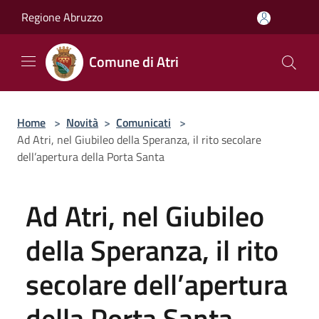
Salta al contenuto principale
Regione Abruzzo
Comune di Atri
Home
>
Novità
>
Comunicati
>
Ad Atri, nel Giubileo della Speranza, il rito secolare
dell’apertura della Porta Santa
Ad Atri, nel Giubileo
della Speranza, il rito
secolare dell’apertura
della Porta Santa