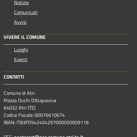
Notizie
Comunicati
Avvisi
VIVERE IL COMUNE
Luoghi
Eventi
CONTATTI
Comune di Atri
Piazza Duchi D'Acquaviva
64032 Atri (TE)
Codice Fiscale: 00076610674
IBAN: IT83F0542404297000050009116
PEC:
postacert@pec.comune.atri.te.it