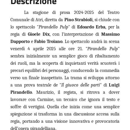
Descrizione
La stagione di prosa 2024-2025 del Teatro
Comunale di Atri, diretta da
Pino Strabioli
, si chiude con
lo spettacolo "
Pirandello Pulp
" di
Edoardo Erba
, per la
regia di
Gioele Dix
, con l’interpretazione di
Massimo
Dapporto
e
Fabio Troiano
. Lo spettacolo andrà in scena
venerdì 4 aprile 2025 alle ore 21. "
Pirandello Pulp
"
sembra inizialmente un semplice gioco di ribaltamento
dei ruoli, ma la scoperta di inquietanti verità scuoterà i
precari equilibri dei personaggi, conducendo la commedia
verso un finale inaspettato. La trama si sviluppa attorno
a una prova teatrale de "
Il giuoco delle parti
" di
Luigi
Pirandello
. Maurizio, il regista, si ritrova a dover
lavorare con Carmine, un tecnico che ignora il testo e
soffre di vertigini. Quella che inizia come una semplice
spiegazione si trasforma in una discussione accesa sulla
regia, portando a una visione innovativa e provocatoria
dell’opera pirandelliana.