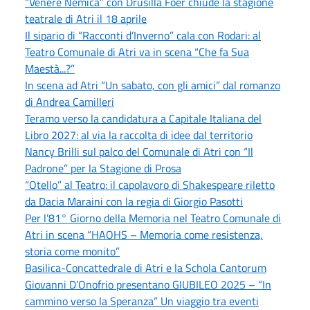
“Venere Nemica” con Drusilla Foer chiude la stagione
teatrale di Atri il 18 aprile
Il sipario di “Racconti d’Inverno” cala con Rodari: al
Teatro Comunale di Atri va in scena “Che fa Sua
Maestà...?”
In scena ad Atri “Un sabato, con gli amici” dal romanzo
di Andrea Camilleri
Teramo verso la candidatura a Capitale Italiana del
Libro 2027: al via la raccolta di idee dal territorio
Nancy Brilli sul palco del Comunale di Atri con “Il
Padrone” per la Stagione di Prosa
“Otello” al Teatro: il capolavoro di Shakespeare riletto
da Dacia Maraini con la regia di Giorgio Pasotti
Per l’81° Giorno della Memoria nel Teatro Comunale di
Atri in scena “HAOHS – Memoria come resistenza,
storia come monito”
Basilica-Concattedrale di Atri e la Schola Cantorum
Giovanni D’Onofrio presentano GIUBILEO 2025 – “In
cammino verso la Speranza” Un viaggio tra eventi