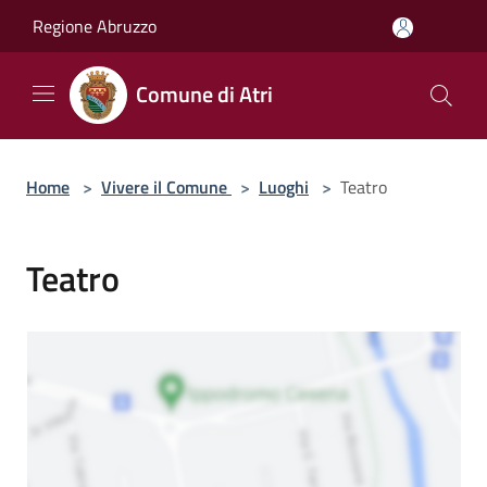
Salta al contenuto principale
Regione Abruzzo
Comune di Atri
Home
>
Vivere il Comune
>
Luoghi
>
Teatro
Teatro