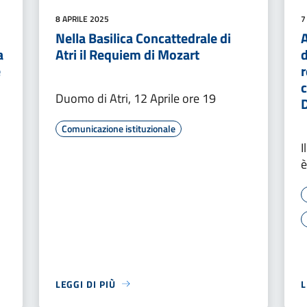
8 APRILE 2025
7
Nella Basilica Concattedrale di
A
a
Atri il Requiem di Mozart
d
e
r
c
Duomo di Atri, 12 Aprile ore 19
Comunicazione istituzionale
I
è
LEGGI DI PIÙ
L