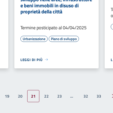
e beni immobili in disuso di
T
proprietà della città
o
Termine posticipato al 04/04/2025
Urbanizzazione
Piano di sviluppo
LEGGI DI PIÙ
L
19
20
21
22
23
...
32
33
ina precedente