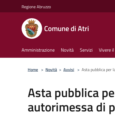
Salta al contenuto principale
Regione Abruzzo
Comune di Atri
Amministrazione
Novità
Servizi
Vivere 
Home
>
Novità
>
Avvisi
>
Asta pubblica per l
Asta pubblica pe
autorimessa di p