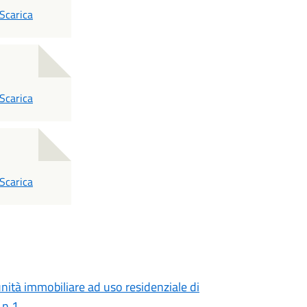
PDF
Scarica
PDF
Scarica
PDF
Scarica
unità immobiliare ad uso residenziale di
 n.1