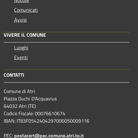
Comunicati
Avvisi
VIVERE IL COMUNE
Luoghi
Eventi
CONTATTI
Comune di Atri
Piazza Duchi D'Acquaviva
64032 Atri (TE)
Codice Fiscale: 00076610674
IBAN: IT83F0542404297000050009116
PEC:
postacert@pec.comune.atri.te.it