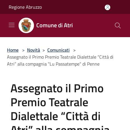
Salta al contenuto principale
Regione Abruzzo
Comune di Atri
Home
>
Novità
>
Comunicati
>
Assegnato il Primo Premio Teatrale Dialettale “Città di
Atri” alla compagnia "Lu Passatempe" di Penne
Assegnato il Primo
Premio Teatrale
Dialettale “Città di
Atri” alla compagnia