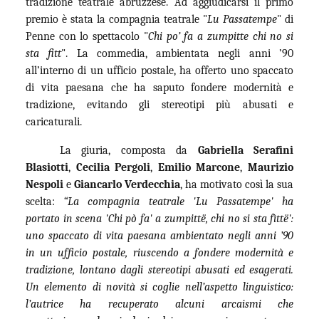
tradizione teatrale abruzzese. Ad aggiudicarsi il primo
premio è stata la compagnia teatrale "
Lu Passatempe
" di
Penne con lo spettacolo "
Chi po’ fa a zumpitte chi no si
sta fitt
". La commedia, ambientata negli anni ’90
all’interno di un ufficio postale, ha offerto uno spaccato
di vita paesana che ha saputo fondere modernità e
tradizione, evitando gli stereotipi più abusati e
caricaturali.
La giuria, composta da
Gabriella Serafini
Blasiotti
,
Cecilia Pergoli
,
Emilio Marcone
,
Maurizio
Nespoli
e
Giancarlo Verdecchia
, ha motivato così la sua
scelta:
“La compagnia teatrale 'Lu Passatempe' ha
portato in scena 'Chi pò fa' a zumpittë, chi no si sta fìttë':
uno spaccato di vita paesana ambientato negli anni ’90
in un ufficio postale, riuscendo a fondere modernità e
tradizione, lontano dagli stereotipi abusati ed esagerati.
Un elemento di novità si coglie nell’aspetto linguistico:
l’autrice ha recuperato alcuni arcaismi che