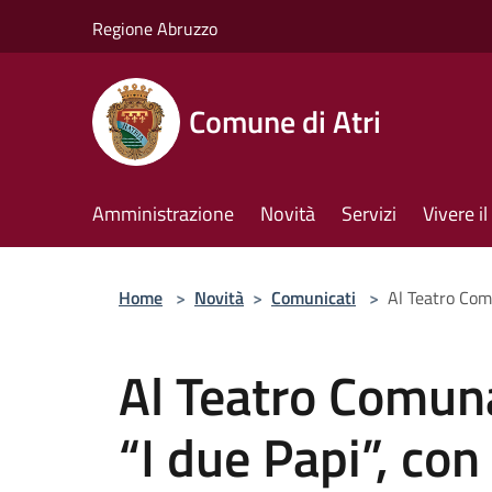
Salta al contenuto principale
Regione Abruzzo
Comune di Atri
Amministrazione
Novità
Servizi
Vivere 
Home
>
Novità
>
Comunicati
>
Al Teatro Comu
Al Teatro Comuna
“I due Papi”, con