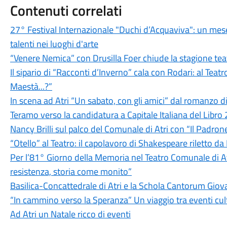
Contenuti correlati
27° Festival Internazionale "Duchi d’Acquaviva": un mese 
talenti nei luoghi d'arte
“Venere Nemica” con Drusilla Foer chiude la stagione teatra
Il sipario di “Racconti d’Inverno” cala con Rodari: al Tea
Maestà...?”
In scena ad Atri “Un sabato, con gli amici” dal romanzo d
Teramo verso la candidatura a Capitale Italiana del Libro 20
Nancy Brilli sul palco del Comunale di Atri con “Il Padron
“Otello” al Teatro: il capolavoro di Shakespeare riletto da
Per l’81° Giorno della Memoria nel Teatro Comunale di
resistenza, storia come monito”
Basilica-Concattedrale di Atri e la Schola Cantorum Gi
“In cammino verso la Speranza” Un viaggio tra eventi cultu
Ad Atri un Natale ricco di eventi