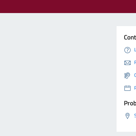
Cont
Prob