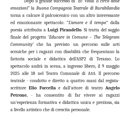
Dopo il grande successo di “
Et- Voilà. Il circo delle
emozioni
” la
Buona Compagnia Teatrale di Rurabilandia
torna a calcare il palcoscenico con un altro interessante
ed emozionante spettacolo: “
L’amore e il tempo
” dalla
poesia attribuita a
Luigi Pirandello
. Si tratta del saggio
finale del progetto ‘
Educare in Comune – The Telegram
Community’
che ha previsto un percorso sulle arti
sceniche per i ragazzi con disabilità che frequentano la
fattoria sociale e didattica dell'ASP2 di Teramo. Lo
spettacolo andrà in scena, a ingresso libero, il 9 maggio
2025 alle 18 nel Teatro Comunale di Atri. Il percorso
teatrale - condotto e diretto a quattro mani dal regista-
scrittore
Elio Forcella
e dall'attore di teatro
Angelo
Petrone
, - ha consentito di far vivere ai ragazzi
un'esperienza formativa e didattica unica e preziosa, sia
a livello artistico che di crescita personale.