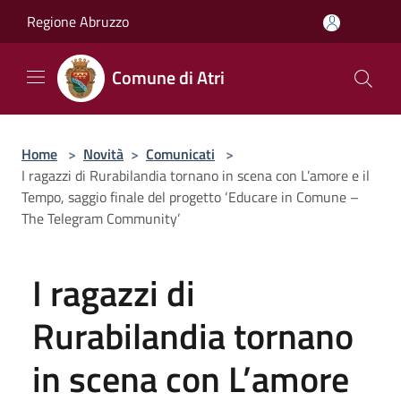
Salta al contenuto principale
Regione Abruzzo
Comune di Atri
Home
>
Novità
>
Comunicati
>
I ragazzi di Rurabilandia tornano in scena con L’amore e il
Tempo, saggio finale del progetto ‘Educare in Comune –
The Telegram Community’
I ragazzi di
Rurabilandia tornano
in scena con L’amore