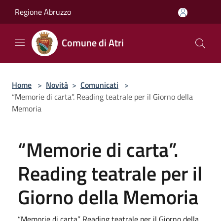
Salta al contenuto principale
Regione Abruzzo
Comune di Atri
Home
>
Novità
>
Comunicati
>
“Memorie di carta”. Reading teatrale per il Giorno della
Memoria
“Memorie di carta”.
Reading teatrale per il
Giorno della Memoria
“Memorie di carta”. Reading teatrale per il Giorno della